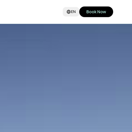
Book Now
EN