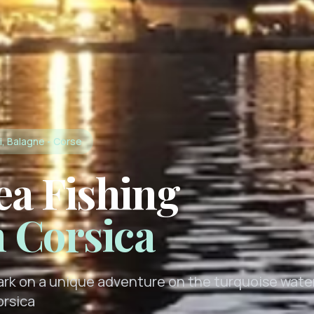
i, Balagne - Corse
ea Fishing
n Corsica
rk on a unique adventure on the turquoise wate
orsica