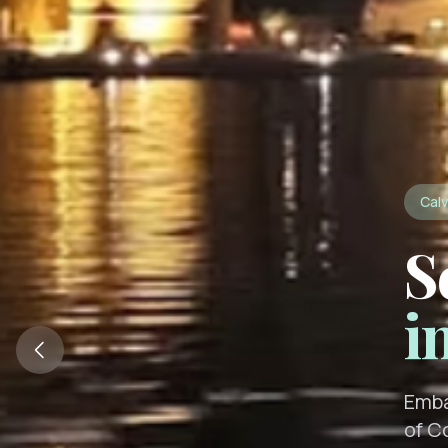
Calv
S
i
Emba
of C