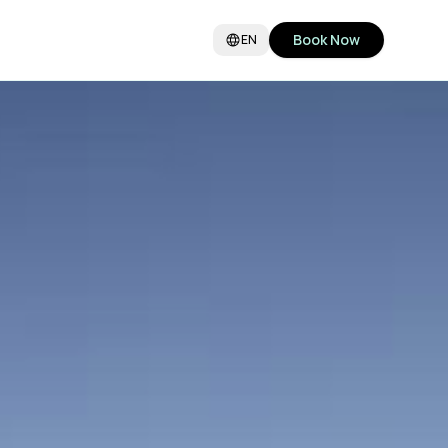
Book Now
EN