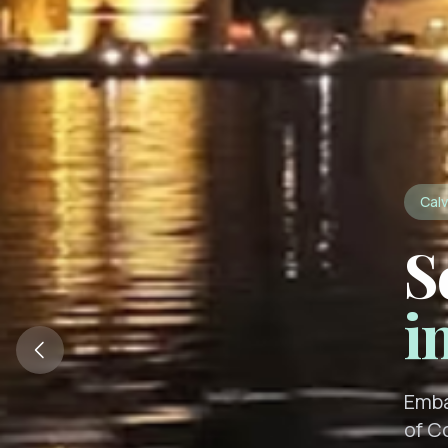
Calv
S
i
Emba
of C