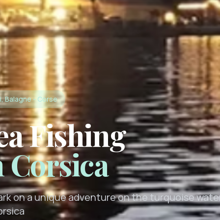
i, Balagne - Corse
ea Fishing
n Corsica
rk on a unique adventure on the turquoise wate
orsica